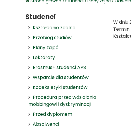
Strona główna
Studenci
Plany zajęć
Odwoła
Studenci
W dniu 
Kształcenie zdalne
Termin 
Kształc
Przebieg studiów
Plany zajęć
Lektoraty
Erasmus+ studenci APS
Wsparcie dla studentów
Kodeks etyki studentów
Procedura przeciwdziałania
mobbingowi i dyskryminacji
Przed dyplomem
Absolwenci