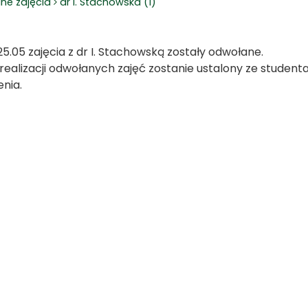
ne zajęcia
dr I. Stachowska (1)
25.05 zajęcia z dr I. Stachowską zostały odwołane.
realizacji odwołanych zajęć zostanie ustalony ze studen
enia.