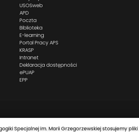
USOSweb
APD
Poczta
Biblioteka
E-learning
Portal Pracy APS
KRASP
Intranet
Deklaracja dostępności
ePUAP
EPP
giki Specjalnej im. Marii Grzegorzewskiej stosujemy pliki
J im. Marii Grzegorzewskiej