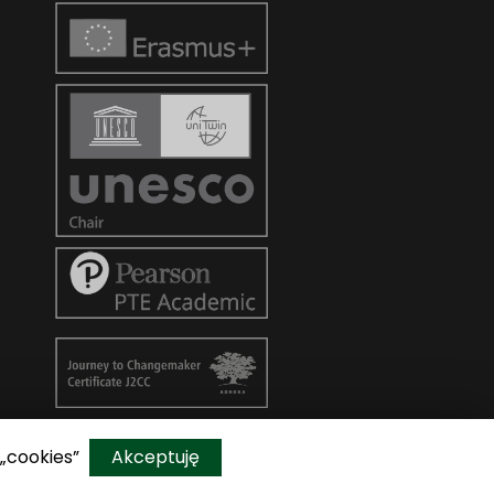
 „cookies”
Akceptuję
Do góry