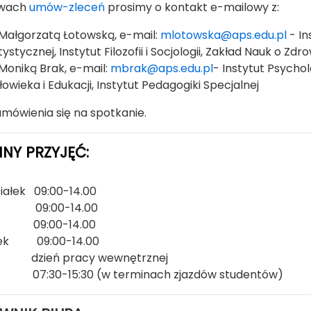
awach
umów-zleceń
prosimy o kontakt e-mailowy z:
 Małgorzatą Łotowską, e-mail:
mlotowska@aps.edu.pl
- In
tystycznej, Instytut Filozofii i Socjologii, Zakład Nauk o Zdr
 Moniką Brak, e-mail:
mbrak@aps.edu.pl
- Instytut Psycho
łowieka i Edukacji, Instytut Pedagogiki Specjalnej
mówienia się na spotkanie.
NY PRZYJĘĆ:
iałek 09:00-14.00
k 09:00-14.00
 09:00-14.00
tek 09:00-14.00
 dzień pracy wewnętrznej
 07:30-15:30 (w terminach zjazdów studentów)