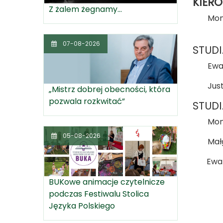
KIERO
Z żalem żegnamy...
Mon
07-08-2026
STUD
Ewa
Jus
„Mistrz dobrej obecności, która
pozwala rozkwitać”
STUD
Mon
05-08-2026
Mał
Ewa Fo
BUKowe animacje czytelnicze
podczas Festiwalu Stolica
Języka Polskiego