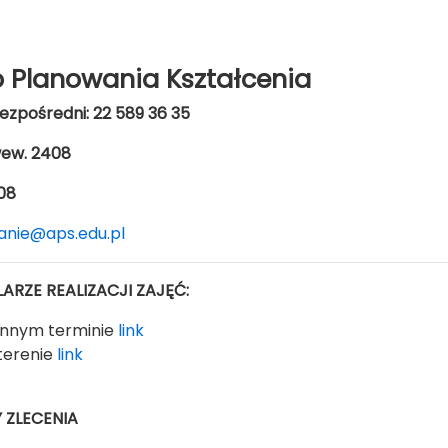
o Planowania Kształcenia
bezpośredni: 22 589 36 35
 wew. 2408
408
anie@aps.edu.pl
ARZE REALIZACJI ZAJĘĆ:
innym terminie
link
terenie
link
ZLECENIA