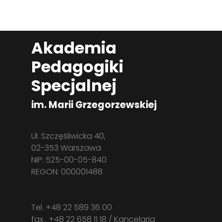
Akademia
Pedagogiki
Specjalnej
im. Marii Grzegorzewskiej
Ul. Szczęśliwicka 40,
02-353 Warszawa
NIP: 525-00-05-840
REGON: 000001488
Tel. +48 22 589 36 00
fax . +48 22 658 11 18 / Kancelaria