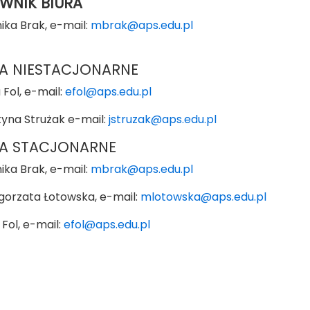
WNIK BIURA
ika Brak, e-mail:
mbrak@aps.edu.pl
IA NIESTACJONARNE
 Fol, e-mail:
efol@aps.edu.pl
tyna Strużak e-mail:
jstruzak@aps.edu.pl
IA STACJONARNE
ika Brak, e-mail:
mbrak@aps.edu.pl
gorzata Łotowska, e-mail:
mlotowska@aps.edu.pl
l, e-mail:
efol@aps.edu.pl