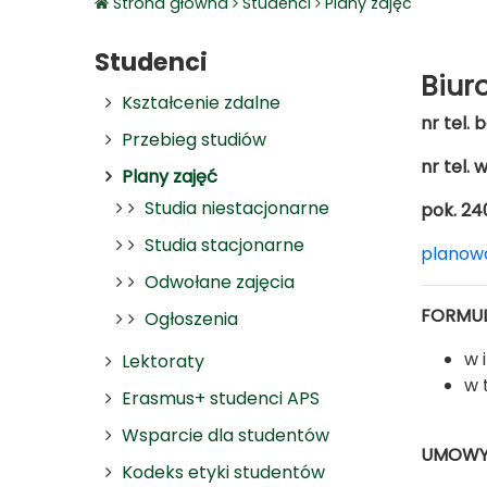
Strona główna
Studenci
Plany zajęć
Studenci
Biur
Kształcenie zdalne
nr tel. 
Przebieg studiów
nr tel.
Plany zajęć
Studia niestacjonarne
pok. 2
Studia stacjonarne
planow
Odwołane zajęcia
FORMUL
Ogłoszenia
w 
Lektoraty
w 
Erasmus+ studenci APS
Wsparcie dla studentów
UMOWY 
Kodeks etyki studentów