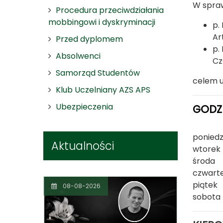
W spr
Procedura przeciwdziałania
mobbingowi i dyskryminacji
p.
Ar
Przed dyplomem
p.
Absolwenci
Cz
Samorząd Studentów
celem u
Klub Uczelniany AZS APS
Ubezpieczenia
GODZI
poniedz
Aktualności
wtore
środa
czwar
piątek
08-08-2026
sobota