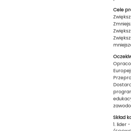
Cele pr
Zwiększ
Zmniejs
Zwiększ
Zwiększ
mniejsz
Oczekiw
Opraco
Europej
Przepro
Dostarc
program
edukacy
zawod
Skład k
1. lide