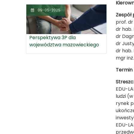
Kierown
09-05-2025
Zespół 
prof. d
dr hab. 
dr Dag
Perspektywa 3P dla
dr Just
województwa mazowieckiego
dr hab.
mgr inż
Termin r
Streszc
EDU-LAB
ludzi (w
rynek p
ukończe
inwesty
EDU-LAB
przedwc