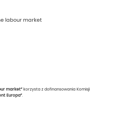
the labour market
bour market”
korzysta z dofinansowania Komisji
ont Europa”
.