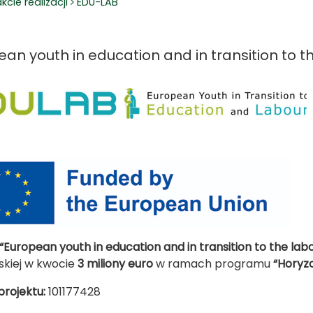
kcie realizacji
EDU-LAB
ean youth in education and in transition to 
“European youth in education and in transition to the la
skiej w kwocie
3 miliony euro
w ramach programu
“Horyz
rojektu:
101177428