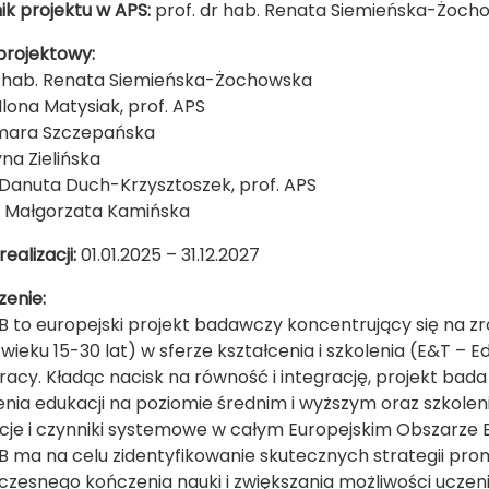
ik projektu w APS:
prof. dr hab. Renata Siemieńska-Żoch
projektowy:
r hab. Renata Siemieńska-Żochowska
Ilona Matysiak, prof. APS
mara Szczepańska
yna Zielińska
 Danuta Duch-Krzysztoszek, prof. APS
. Małgorzata Kamińska
ealizacji:
01.01.2025 – 31.12.2027
zenie:
 to europejski projekt badawczy koncentrujący się na z
 wieku 15-30 lat) w sferze kształcenia i szkolenia (E&T – 
racy. Kładąc nacisk na równość i integrację, projekt bada
nia edukacji na poziomie średnim i wyższym oraz szkolen
cje i czynniki systemowe w całym Europejskim Obszarze E
 ma na celu zidentyfikowanie skutecznych strategii prom
zesnego kończenia nauki i zwiększania możliwości uczeni