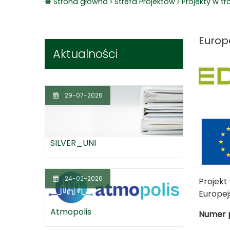
Strona główna
Strefa Projektów
Projekty w tra
Europ
Aktualności
29-07-2026
SILVER_UNI
24-02-2026
Projekt
Europej
Atmopolis
Numer p