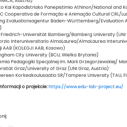
MICA, Austria)
iko Kai Kapodistriako Panepistimio Athinon/National and K
C Cooperativa de Formação e Animação Cultural CRL/Lusó
ftung Evaluationsagentur Baden-Württemberg/Evaluatio
)
-Friedrich-Universität Bamberg/Bamberg University (UNI
orzio Interuniversitario AlmaLaurea/AlmaLaurea Interuni
gji AAB (KOLEGJI AAB, Kosowo)
ingham City University (BCU, Wielka Brytania)
emia Pedagogiki Specjalnej im. Marii Grzegorzewskiej/ Ma
ersität Graz/University of Graz (UNI Graz, Austria)
pereen Korkeakoulusaatio SR/Tampere University (TAU, Fi
nformacji o projekcie:
https://www.edu-lab-project.eu/
nij: