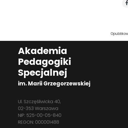
Opublikow
Akademia
Pedagogiki
Specjalnej
im. Marii Grzegorzewskiej
Ul. Szczęśliwicka 40,
02-353 Warszawa
NIP: 525-00-05-840
REGON: 000001488