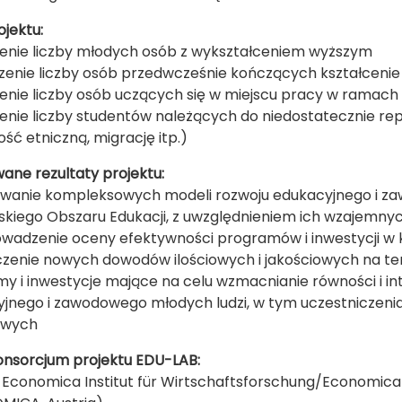
ojektu:
enie liczby młodych osób z wykształceniem wyższym
zenie liczby osób przedwcześnie kończących kształcenie
enie liczby osób uczących się w miejscu pracy w ramach
enie liczby studentów należących do niedostatecznie re
ość etniczną, migrację itp.)
ane rezultaty projektu:
wanie kompleksowych modeli rozwoju edukacyjnego i z
skiego Obszaru Edukacji, z uwzględnieniem ich wzajemny
wadzenie oceny efektywności programów i inwestycji w 
zenie nowych dowodów ilościowych i jakościowych na temat
y i inwestycje mające na celu wzmacnianie równości i inte
jnego i zawodowego młodych ludzi, w tym uczestniczenia 
owych
onsorcjum projektu EDU-LAB:
r - Economica Institut für Wirtschaftsforschung/Economic