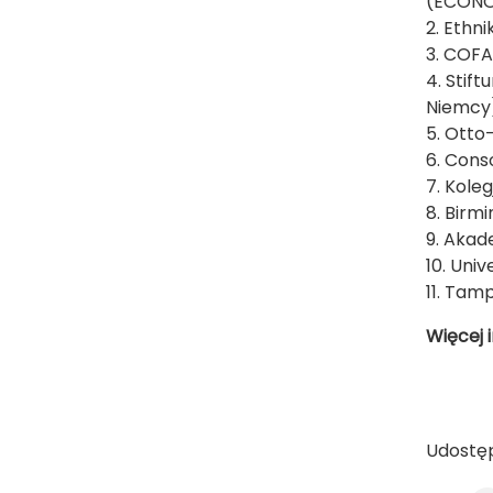
(ECONO
2. Ethn
3. COFA
4. Sti
Niemcy
5. Otto
6. Cons
7. Kole
8. Birm
9. Akad
10. Univ
11. Tam
Więcej i
Udostęp