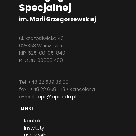
Specjalnej
im. Marii Grzegorzewskiej
Ul. Szczęśliwicka 40,
02-353 Warszawa
NIP: 525-00-05-840
REGON: 000001488
Tel. +48 22 589 36 00
fax . +48 22 658 11 18 / Kancelaria
e-mail :
aps@aps.edu.pl
LINKI
Kontakt
Instytuty
USOSweb