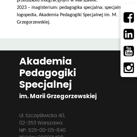
przedszkolu integracyjnym w Warszawie.
2023 – magisterium: pedagogika specjalna; specjalność:
logopedia, Akademia Pedagogiki Specjalnej im. M.
Grzegorzewskiej.
Akademia
Pedagogiki
Specjalnej
im. Marii Grzegorzewskiej
Ul. Szczęśliwicka 40,
02-353 Warszawa
NIP: 525-00-05-840