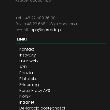
REGON: 000001488
Tel. +48 22 589 36 00
fax . +48 22 658 11 18 / Kancelaria
e-mail :
aps@aps.edu.pl
LINKI
Kontakt
Instytuty
USOSweb
APD
Poczta
Biblioteka
E-learning
Portal Pracy APS
KRASP
Intranet
Deklaracja dostępności