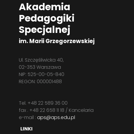
Akademia
Pedagogiki
Specjalnej
im. Marii Grzegorzewskiej
Ul. Szczęśliwicka 40,
02-353 Warszawa
NIP: 525-00-05-840
REGON: 000001488
Tel. +48 22 589 36 00
fax . +48 22 658 11 18 / Kancelaria
e-mail :
aps@aps.edu.pl
LINKI