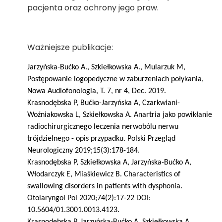
pacjenta oraz ochrony jego praw.
Ważniejsze publikacje:
Jarzyńska-Bućko A., Szkiełkowska A., Mularzuk M,
Postępowanie logopedyczne w zaburzeniach połykania,
Nowa Audiofonologia, T. 7, nr 4, Dec. 2019.
Krasnodębska P, Bućko-Jarzyńska A, Czarkwiani-
Woźniakowska L, Szkiełkowska A. Anartria jako powikłanie
radiochirurgicznego leczenia nerwobólu nerwu
trójdzielnego - opis przypadku. Polski Przegląd
Neurologiczny 2019;15(3):178-184.
Krasnodębska P, Szkiełkowska A, Jarzyńska-Bućko A,
Włodarczyk E, Miaśkiewicz B. Characteristics of
swallowing disorders in patients with dysphonia.
Otolaryngol Pol 2020;74(2):17-22 DOI:
10.5604/01.3001.0013.4123.