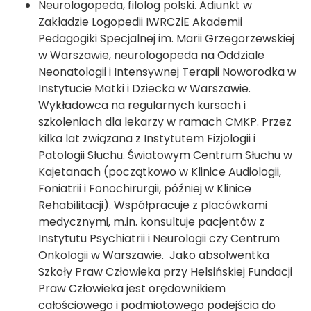
Neurologopeda, filolog polski. Adiunkt w
Zakładzie Logopedii IWRCZiE Akademii
Pedagogiki Specjalnej im. Marii Grzegorzewskiej
w Warszawie, neurologopeda na Oddziale
Neonatologii i Intensywnej Terapii Noworodka w
Instytucie Matki i Dziecka w Warszawie.
Wykładowca na regularnych kursach i
szkoleniach dla lekarzy w ramach CMKP. Przez
kilka lat związana z Instytutem Fizjologii i
Patologii Słuchu. Światowym Centrum Słuchu w
Kajetanach (początkowo w Klinice Audiologii,
Foniatrii i Fonochirurgii, później w Klinice
Rehabilitacji). Współpracuje z placówkami
medycznymi, m.in. konsultuje pacjentów z
Instytutu Psychiatrii i Neurologii czy Centrum
Onkologii w Warszawie. Jako absolwentka
Szkoły Praw Człowieka przy Helsińskiej Fundacji
Praw Człowieka jest orędownikiem
całościowego i podmiotowego podejścia do