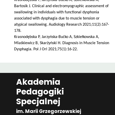
Krasnodębska P, Jarzyńska-Bućko A, Szkiełkowska A,
Bartosik J. Clinical and electromyographic assessment of
swallowing in individuals with functional dysphonia
associated with dysphagia due to muscle tension or
atypical swallowing. Audiology Research 2021;11(2):167-
178.
Krasnodębska P, Jarzyńska-Bućko A, Szkiełkowska A,
Miaśkiewicz B, Skarżyński H. Diagnosis in Muscle Tension
Dysphagia. Pol J Orl 2021;75(1):16-22.
Akademia
Pedagogiki
Specjalnej
im. Marii Grzegorzewskiej