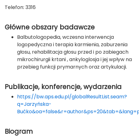
Telefon: 3316
Główne obszary badawcze
Balbutologopedia, wczesna interwencja
logopedyczna i terapia karmienia, zaburzenia
głosu, rehabilitacja głosu przed i po zabiegach
mikrochirurgii krtani , ankyloglosja i jej wpływ na
przebieg funkcji prymarnych oraz artykulacji.
Publikacje, konferencje, wydarzenia
https://bw.aps.edu.pl/globalResultList.seam?
q=Jarzyńska-
Bućko&oa=false&r=author&ps=20&tab=&lang=p
Biogram