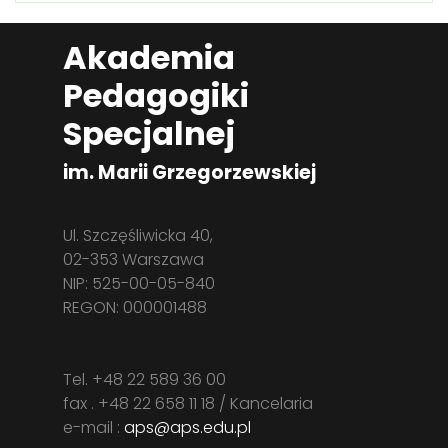
Akademia
Pedagogiki
Specjalnej
im. Marii Grzegorzewskiej
Ul. Szczęśliwicka 40,
02-353 Warszawa
NIP: 525-00-05-840
REGON: 000001488
Tel. +48 22 589 36 00
fax . +48 22 658 11 18 / Kancelaria
e-mail :
aps@aps.edu.pl