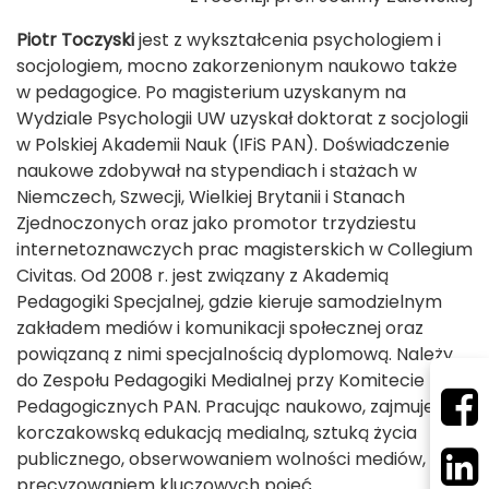
Piotr Toczyski
jest z wykształcenia psychologiem i
socjologiem, mocno zakorzenionym naukowo także
w pedagogice. Po magisterium uzyskanym na
Wydziale Psychologii UW uzyskał doktorat z socjologii
w Polskiej Akademii Nauk (IFiS PAN). Doświadczenie
naukowe zdobywał na stypendiach i stażach w
Niemczech, Szwecji, Wielkiej Brytanii i Stanach
Zjednoczonych oraz jako promotor trzydziestu
internetoznawczych prac magisterskich w Collegium
Civitas. Od 2008 r. jest związany z Akademią
Pedagogiki Specjalnej, gdzie kieruje samodzielnym
zakładem mediów i komunikacji społecznej oraz
powiązaną z nimi specjalnością dyplomową. Należy
do Zespołu Pedagogiki Medialnej przy Komitecie Nauk
Pedagogicznych PAN. Pracując naukowo, zajmuje się
korczakowską edukacją medialną, sztuką życia
publicznego, obserwowaniem wolności mediów,
precyzowaniem kluczowych pojęć