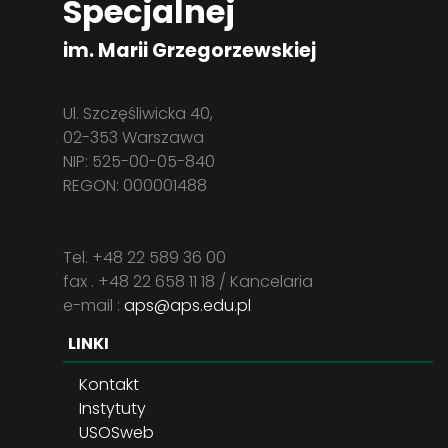
Specjalnej
im. Marii Grzegorzewskiej
Ul. Szczęśliwicka 40,
02-353 Warszawa
NIP: 525-00-05-840
REGON: 000001488
Tel. +48 22 589 36 00
fax . +48 22 658 11 18 / Kancelaria
e-mail :
aps@aps.edu.pl
LINKI
Kontakt
Instytuty
USOSweb