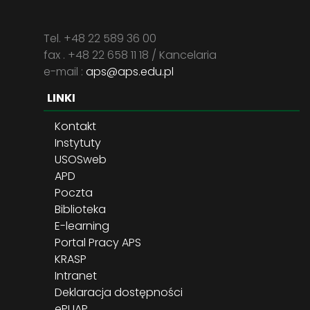
Tel. +48 22 589 36 00
fax . +48 22 658 11 18 / Kancelaria
e-mail :
aps@aps.edu.pl
LINKI
Kontakt
Instytuty
USOSweb
APD
Poczta
Biblioteka
E-learning
Portal Pracy APS
KRASP
Intranet
Deklaracja dostępności
ePUAP