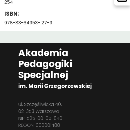
254
ISBN:
978-83-64953- 27-9
Akademia
Pedagogiki
Specjalnej
im. Marii Grzegorzewskiej
Ul. Szczęśliwicka 40,
02-353 Warszawa
NIP: 525-00-05-840
REGON: 000001488