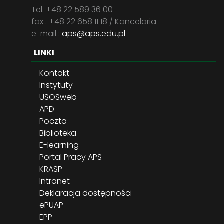
Tel. +48 22 589 36 00
fax . +48 22 658 11 18 / Kancelaria
e-mail :
aps@aps.edu.pl
LINKI
Kontakt
Instytuty
USOSweb
APD
Poczta
Biblioteka
E-learning
Portal Pracy APS
KRASP
Intranet
Deklaracja dostępności
ePUAP
EPP