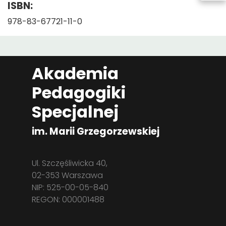
ISBN:
978-83-67721-11-0
Akademia
Pedagogiki
Specjalnej
im. Marii Grzegorzewskiej
Ul. Szczęśliwicka 40,
02-353 Warszawa
NIP: 525-00-05-840
REGON: 000001488