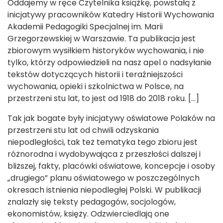
Oddajemy w ręce Czytelnika książkę, powstałą z
inicjatywy pracowników Katedry Historii Wychowania
Akademii Pedagogiki Specjalnej im. Marii
Grzegorzewskiej w Warszawie. Ta publikacja jest
zbiorowym wysiłkiem historyków wychowania, i nie
tylko, którzy odpowiedzieli na nasz apel o nadsyłanie
tekstów dotyczących historii i teraźniejszości
wychowania, opieki i szkolnictwa w Polsce, na
przestrzeni stu lat, to jest od 1918 do 2018 roku. […]
Tak jak bogate były inicjatywy oświatowe Polaków na
przestrzeni stu lat od chwili odzyskania
niepodległości, tak też tematyka tego zbioru jest
różnorodna i wydobywająca z przeszłości dalszej i
bliższej, fakty, placówki oświatowe, koncepcje i osoby
„drugiego” planu oświatowego w poszczególnych
okresach istnienia niepodległej Polski. W publikacji
znalazły się teksty pedagogów, socjologów,
ekonomistów, księży. Odzwierciedlają one