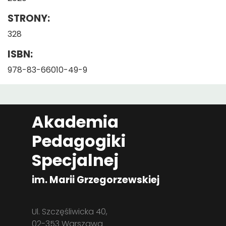
STRONY:
328
ISBN:
978-83-66010-49-9
Akademia
Pedagogiki
Specjalnej
im. Marii Grzegorzewskiej
Ul. Szczęśliwicka 40,
02-353 Warszawa