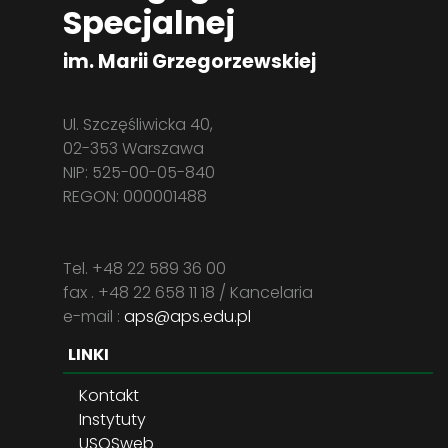
Specjalnej
im. Marii Grzegorzewskiej
Ul. Szczęśliwicka 40,
02-353 Warszawa
NIP: 525-00-05-840
REGON: 000001488
Tel. +48 22 589 36 00
fax . +48 22 658 11 18 / Kancelaria
e-mail :
aps@aps.edu.pl
LINKI
Kontakt
Instytuty
USOSweb