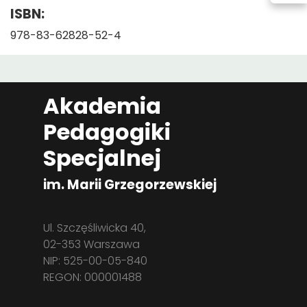
ISBN:
978-83-62828-52-4
Akademia
Pedagogiki
Specjalnej
im. Marii Grzegorzewskiej
Ul. Szczęśliwicka 40,
02-353 Warszawa
NIP: 525-00-05-840
REGON: 000001488