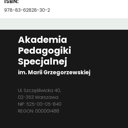
ISBN:
978-83-62828-30-2
Akademia
Pedagogiki
Specjalnej
im. Marii Grzegorzewskiej
Ul. Szczęśliwicka 40,
02-353 Warszawa
NIP: 525-00-05-840
REGON: 000001488