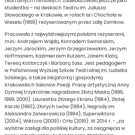
teatralnych i filmowych. Zadebiutowała jeszcze jako
studentka – na deskach Teatru im. Juliusza
Słowackiego w Krakowie, w rolach Isi i Chochoła w
Weselu (1969) reżyserowanym przez Lidię Zamkow.
Pracowała z najwybitniejszymi polskimi reżyserami,
m.in.: Andrzejem Wajdą, Konradem Swinarskim,
Jerzym Jarockim, Jerzym Grzegorzewskim, Jerzym
Hoffmanem, Kazimierzem Kutzem, Janem Klatą,
Teresą Kotlarczyk i Barbarą Sass. Jest pedagogiem
w Państwowej Wyższej Szkole Teatralnej im. Ludwika
Solskiego, a także inicjatorką i gospodynią
Krakowskich Salonów Poezji. Pracę artystyczną Anny
Dymnej trzykrotnie nagradzano Złotą Maską (1996,
1999, 2000). Laureatka Złotego Ekranu (1984), Złotej
Kaczki (1993), Złotych Lwów (1994), Nagrody im.
Aleksandra Zelwerowicza (1994), Superwiktora
(2004), Wiktora (2009) i Orła (2016). W 2014 r. - „za
wybitne zasługi dla polskiej kultury, za osiągnięcia w