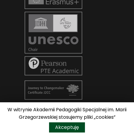
W witrynie Akademii Pedagogiki Specjalnej im. Marii
© Copyright 2026
AKADEMIA
Grzegorzewskiej stosujemy pliki „cookies”
PEDAGOGIKI SPECJALNEJ im. Marii
Do góry
Akceptuję
Grzegorzewskiej