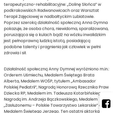
terapeutyczno-rehabilitacyjne: „Dolinę Słońca” w
podkrakowskich Radwanowicach oraz Warsztat
Terapii Zajęciowej w nadbałtyckim Lubiatowie.
Poprzez szeroką działalność społeczną Anna Dymna
pokazuje, że osoba chora, niewidoma, sparaliżowana,
poruszająca się o kulach bądź na wózku inwalidzkim
jest pełnoprawną ludzką istotą, posiadającą
podobne talenty i pragnienia jak człowiek w pełni
zdrowia i sił.
Działalność społeczną Anny Dymnej wyróżniono m.in.:
Orderem Uśmiechu, Medalem Świętego Brata
Alberta, Medalem WOŚP, tytułem „Ambasador
Polskiej Pediatrii”, Nagrodą Honorową Rzecznika Praw
Dziecka RP, Medalem im. Tadeusza Kotarbińskiego,
Nagrodą im. Andrzeja Bączkowskiego, Medalem
„Zasłużonemu – Polskie Towarzystwo Lekarskie” oraz
Medalem Świętego Jerzego. Ten ostatni aktorka