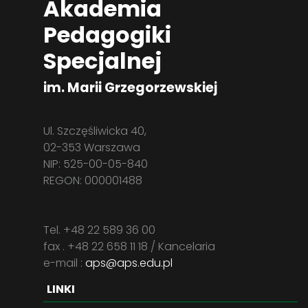
Akademia
Pedagogiki
Specjalnej
im. Marii Grzegorzewskiej
Ul. Szczęśliwicka 40,
02-353 Warszawa
NIP: 525-00-05-840
REGON: 000001488
Tel. +48 22 589 36 00
fax . +48 22 658 11 18 / Kancelaria
e-mail :
aps@aps.edu.pl
LINKI