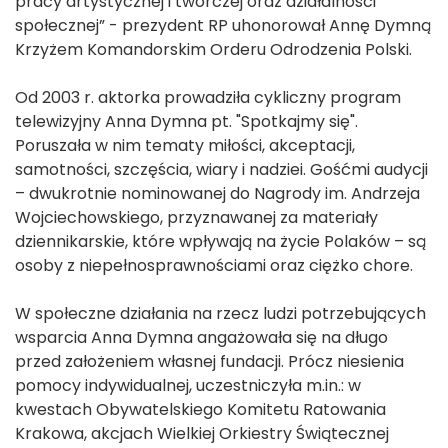
pracy artystycznej i twórczej oraz działalności
społecznej” - prezydent RP uhonorował Annę Dymną
Krzyżem Komandorskim Orderu Odrodzenia Polski.
Od 2003 r. aktorka prowadziła cykliczny program
telewizyjny Anna Dymna pt. "Spotkajmy się".
Poruszała w nim tematy miłości, akceptacji,
samotności, szczęścia, wiary i nadziei. Gośćmi audycji
– dwukrotnie nominowanej do Nagrody im. Andrzeja
Wojciechowskiego, przyznawanej za materiały
dziennikarskie, które wpływają na życie Polaków – są
osoby z niepełnosprawnościami oraz ciężko chore.
W społeczne działania na rzecz ludzi potrzebujących
wsparcia Anna Dymna angażowała się na długo
przed założeniem własnej fundacji. Prócz niesienia
pomocy indywidualnej, uczestniczyła m.in.: w
kwestach Obywatelskiego Komitetu Ratowania
Krakowa, akcjach Wielkiej Orkiestry Świątecznej