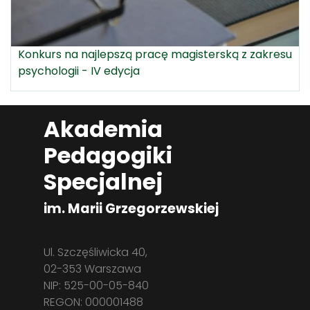
Konkurs na najlepszą pracę magisterską z zakresu
psychologii - IV edycja
Akademia
Pedagogiki
Specjalnej
im. Marii Grzegorzewskiej
Ul. Szczęśliwicka 40,
02-353 Warszawa
NIP: 525-00-05-840
REGON: 000001488