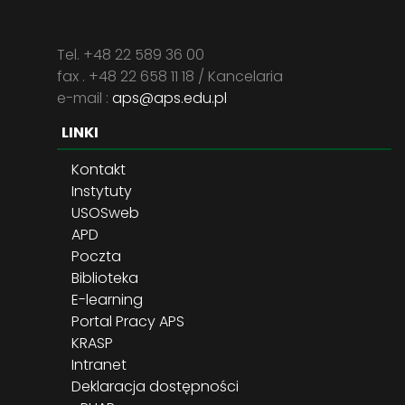
Tel. +48 22 589 36 00
fax . +48 22 658 11 18 / Kancelaria
e-mail :
aps@aps.edu.pl
LINKI
Kontakt
Instytuty
USOSweb
APD
Poczta
Biblioteka
E-learning
Portal Pracy APS
KRASP
Intranet
Deklaracja dostępności