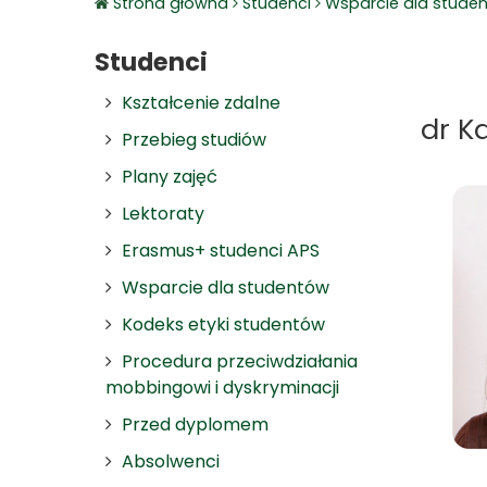
Strona główna
Studenci
Wsparcie dla stude
Studenci
Kształcenie zdalne
dr K
Przebieg studiów
Plany zajęć
Lektoraty
Erasmus+ studenci APS
Wsparcie dla studentów
Kodeks etyki studentów
Procedura przeciwdziałania
mobbingowi i dyskryminacji
Przed dyplomem
Absolwenci