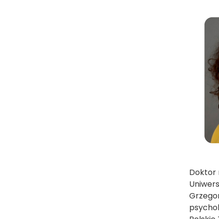
Doktor 
Uniwers
Grzegor
psychol