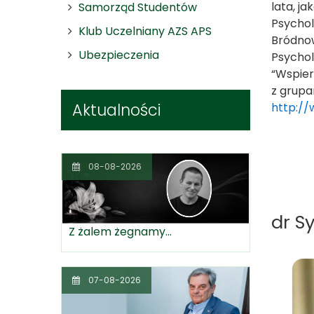
lata, j
Samorząd Studentów
Psychol
Klub Uczelniany AZS APS
Bródnow
Ubezpieczenia
Psychol
“Wspier
z grupa
Aktualności
http://
08-08-2026
dr S
Z żalem żegnamy...
07-08-2026