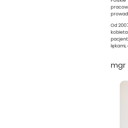
Polskie
pracowa
prowadz
Od 2007
kobieta
pacjent
lękami,
mgr 