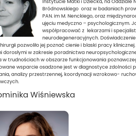
Instytucie Matki i Dziecka, na Oddziale
Bródnowskiego oraz w badaniach prowa
PAN. im M. Nenckiego, oraz międzynar
ujęciu medyczno – psychologicznym. Ja
współpracować z lekarzami i specjalis
neurodegeneracyjnych. Doświadczenie
rurgii pozwoliło jej poznać cienie i blaski pracy klinicznej
 dorosłymi w zakresie poradnictwa neuropsychologiczn
 w trudnościach w obszarze funkcjonowania poznawcze
wane wsparcie osadzone jest w diagnostyce zdolności p
nia, analizy przestrzennej, koordynacji wzrokowo- ruchow
wczych.
ominika Wiśniewska