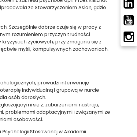
oleń z zakresu psychoterapii. Przez kilka lat
ółpracowała ze Stowarzyszeniem Aslan, gdzie
h. Szczególnie dobrze czuje się w pracy z
znym rozumieniem przyczyn trudności
w kryzysach życiowych, przy zmaganiu się z
atręctwie myśli, kompulsywnych zachowaniach.
sychologicznych, prowadzi interwencję
oterapię indywidualną i grupową w nurcie
la osób dorosłych.
głaszającymi się z: zaburzeniami nastroju,
mi, problemami adaptacyjnymi i związanymi ze
niami osobowości.
 Psychologii Stosowanej w Akademii