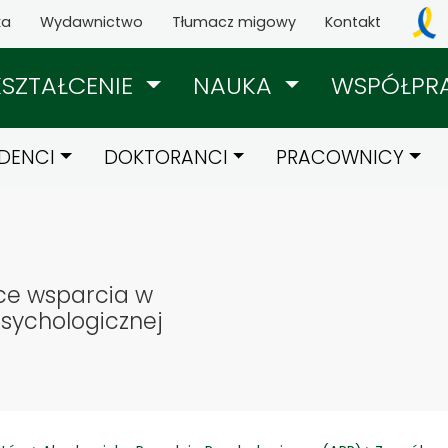
ka
Wydawnictwo
Tłumacz migowy
Kontakt
KSZTAŁCENIE
NAUKA
WSPÓŁPR
DENCI
DOKTORANCI
PRACOWNICY
ce wsparcia w
sychologicznej