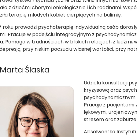
 Towarzystwo Psychiatryczne oraz wielu innych kursów i szk
ła z dziećmi chorymi onkologicznie i ich rodzinami. Wsp
iła terapię młodych kobiet cierpiących na bulimię.
 roku prowadzi psychoterapię indywidualną osób dorosłyc
mi. Pracuje w podejściu integracyjnym z psychodynamic
a. Pomaga w trudnościach w bliskich relacjach z ludźmi, 
 depresją, przy niskim poczuciu własnej wartości, przy n
Marta Ślaska
Udziela konsultacji p
kryzysową oraz psych
psychodynamicznym d
Pracuje z pacjentami z
lękowymi, urojeniowy
stresem oraz zaburze
Absolwentka Instytutu