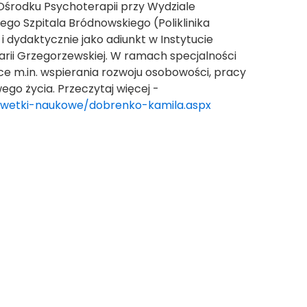
 Ośrodku Psychoterapii przy Wydziale
go Szpitala Bródnowskiego (Poliklinika
dydaktycznie jako adiunkt w Instytucie
Marii Grzegorzewskiej. W ramach specjalności
ące m.in. wspierania rozwoju osobowości, pracy
wego życia.
Przeczytaj więcej -
sylwetki-naukowe/dobrenko-kamila.aspx