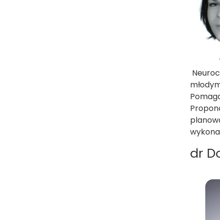
Neurochi
młodymi
Pomaga
Propono
planowa
wykona
dr D