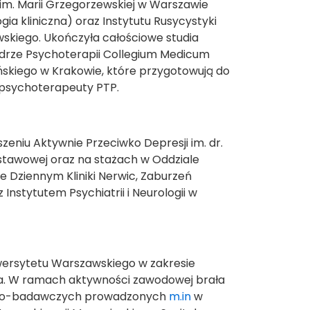
 im. Marii Grzegorzewskiej w Warszawie
ia kliniczna) oraz Instytutu Rusycystyki
skiego. Ukończyła całościowe studia
rze Psychoterapii Collegium Medicum
ńskiego w Krakowie, które przygotowują do
 psychoterapeuty PTP.
eniu Aktywnie Przeciwko Depresji im. dr.
stawowej oraz na stażach w Oddziale
 Dziennym Kliniki Nerwic, Zaburzeń
nstytutem Psychiatrii i Neurologii w
wersytetu Warszawskiego w zakresie
na. W ramach aktywności zawodowej brała
kowo-badawczych prowadzonych
m.in
w