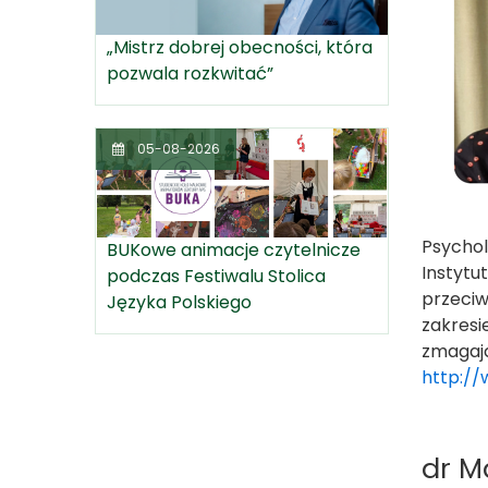
„Mistrz dobrej obecności, która
pozwala rozkwitać”
05-08-2026
Psychol
BUKowe animacje czytelnicze
Instytu
podczas Festiwalu Stolica
przeciw
Języka Polskiego
zakresi
zmagają
http://
dr M