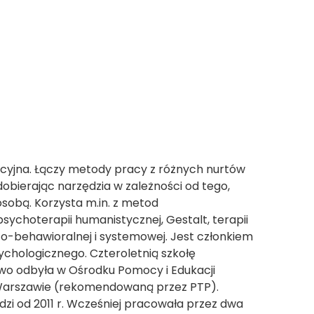
cyjna. Łączy metody pracy z różnych nurtów
bierając narzędzia w zależności od tego,
sobą. Korzysta m.in. z metod
sychoterapii humanistycznej, Gestalt, terapii
o-behawioralnej i systemowej. Jest członkiem
chologicznego. Czteroletnią szkołę
o odbyła w Ośrodku Pomocy i Edukacji
Warszawie (rekomendowaną przez PTP).
i od 2011 r. Wcześniej pracowała przez dwa