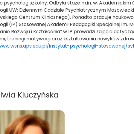
ako psycholog szkolny. Odbyła staże m.in. w: Akademickim
ogii UW; Dziennym Oddziale Psychiatrycznym Mazowieckie
skiego Centrum Klinicznego). Ponadto pracuje naukowo i 
ogii (IP) Stosowanej Akademii Pedagogiki Specjalnej im. 
anie Rozwoju i Kształcenia” w IP prowadzi zajęcia dotycz
mi, treningi motywacji oraz kształtowania nawyków zdro
www.wsns.aps.edu.pl/instytut-psychologii-stosowanej/
ylwia Kluczyńska