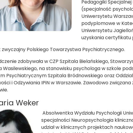
Pedagogiki Specjalnej
(specjalność psycholog
Uniwersytetu Warszaw
podyplomowe w Kated
Uniwersytetu Jagiello
uzyskania certyfikatu
 zwyczajny Polskiego Towarzystwa Psychiatrycznego.
czenie zdobywała w CZP Szpitala Bielańskiego, Stowarzysz
a Wasilewskiego, na stanowisku psychologa w szkole pod
m Psychiatrycznym Szpitala Bródnowskiego oraz Oddziale
ści i Odżywiania IPiN w Warszawie. Zawodowo związana z I
wie.
aria Weker
Absolwentka Wydziału Psychologii Uni
specjalności Neuropsychologia klinicz
udział w klinicznych projektach nau