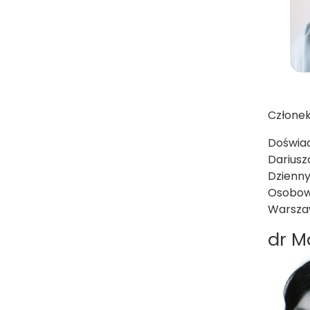
Członek
Doświad
Dariusz
Dzienny
Osobowo
Warsza
dr M