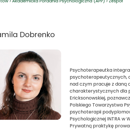
ntów
Akademicka Poradnia Psychologiczna (APP)
Zespół
amila Dobrenko
Psychoterapeutka integra
psychoterapeutycznych, do
nad czym pracuje z daną o
charakterystycznych dla p
Ericksonowskiej, poznawcz
Polskiego Towarzystwa Psy
psychoterapii podyplomow
Psychologicznej INTRA w 
Prywatną praktykę prowadz