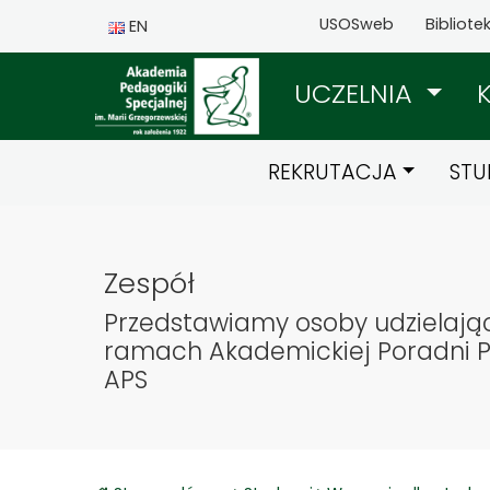
USOSweb
Bibliote
EN
UCZELNIA
REKRUTACJA
STU
Zespół
Przedstawiamy osoby udzielają
ramach Akademickiej Poradni P
APS