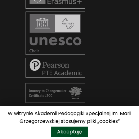
W witrynie Akademii Pedagogiki Specjalnej im. Marii
© Copyright 2026
AKADEMIA
Grzegorzewskiej stosujemy pliki „cookies”
PEDAGOGIKI SPECJALNEJ im. Marii
Do góry
Akceptuję
Grzegorzewskiej