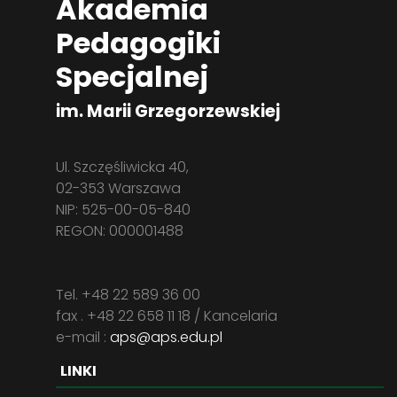
Akademia
Pedagogiki
Specjalnej
im. Marii Grzegorzewskiej
Ul. Szczęśliwicka 40,
02-353 Warszawa
NIP: 525-00-05-840
REGON: 000001488
Tel. +48 22 589 36 00
fax . +48 22 658 11 18 / Kancelaria
e-mail :
aps@aps.edu.pl
LINKI