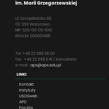
im. Marii Grzegorzewskiej
Ul. Szczęśliwicka 40,
02-353 Warszawa
NIP: 525-00-05-840
REGON: 000001488
Tel. +48 22 589 36 00
fax . +48 22 658 11 18 / Kancelaria
e-mail :
aps@aps.edu.pl
LINKI
Kontakt
Instytuty
USOSweb
APD
Poczta