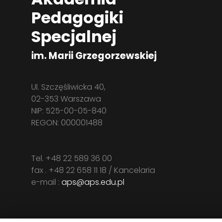
Pedagogiki
Specjalnej
im. Marii Grzegorzewskiej
Ul. Szczęśliwicka 40,
02-353 Warszawa
NIP: 525-00-05-840
REGON: 000001488
Tel. +48 22 589 36 00
fax . +48 22 658 11 18 / Kancelaria
e-mail :
aps@aps.edu.pl