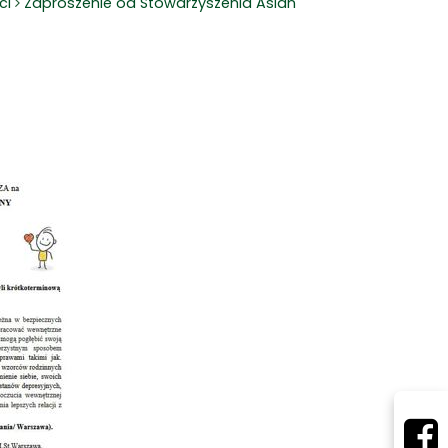
ci
Zaproszenie od Stowarzyszenia Aslan