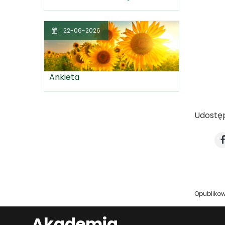
22-06-2026
Ankieta
Udostęp
Opubliko
Akademia