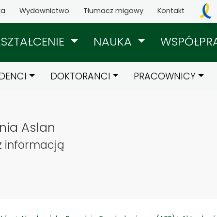
ka
Wydawnictwo
Tłumacz migowy
Kontakt
KSZTAŁCENIE
NAUKA
WSPÓŁPR
DENCI
DOKTORANCI
PRACOWNICY
nia Aslan
z informacją