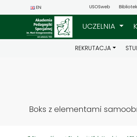
USOSweb
Bibliote
EN
UCZELNIA
REKRUTACJA
STU
Boks z elementami samoob