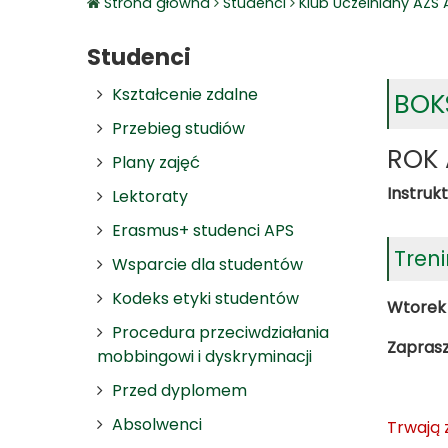
Strona główna
Studenci
Klub Uczelniany AZS 
Studenci
Kształcenie zdalne
BOK
Przebieg studiów
ROK 
Plany zajęć
Instruk
Lektoraty
Erasmus+ studenci APS
Treni
Wsparcie dla studentów
Kodeks etyki studentów
Wtorek
Procedura przeciwdziałania
Zaprasz
mobbingowi i dyskryminacji
Przed dyplomem
Absolwenci
Trwają 