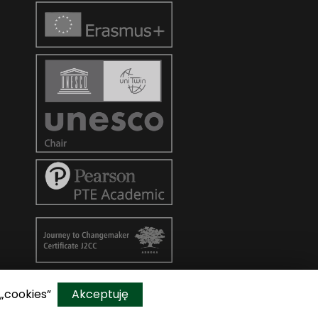
 „cookies”
Akceptuję
Do góry