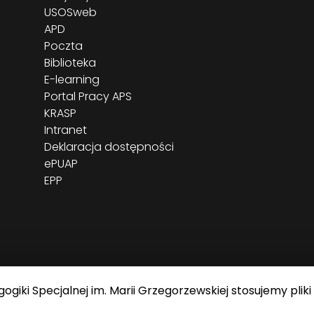
USOSweb
APD
Poczta
Biblioteka
E-learning
Portal Pracy APS
KRASP
Intranet
Deklaracja dostępności
ePUAP
EPP
giki Specjalnej im. Marii Grzegorzewskiej stosujemy pliki
J im. Marii Grzegorzewskiej