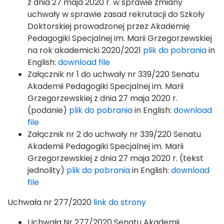
z dnia 27 maja 2020 r. w sprawie zmiany
uchwały w sprawie zasad rekrutacji do Szkoły
Doktorskiej prowadzonej przez Akademię
Pedagogiki Specjalnej im. Marii Grzegorzewskiej
na rok akademicki 2020/2021
plik do pobrania
in
English:
download file
Załącznik nr 1 do uchwały nr 339/220 Senatu
Akademii Pedagogiki Specjalnej im. Marii
Grzegorzewskiej z dnia 27 maja 2020 r.
(podanie)
plik do pobrania
in English:
download
file
Załącznik nr 2 do uchwały nr 339/220 Senatu
Akademii Pedagogiki Specjalnej im. Marii
Grzegorzewskiej z dnia 27 maja 2020 r. (tekst
jednolity)
plik do pobrania
in English:
download
file
Uchwała nr 277/2020
link do strony
Uchwała Nr 277/2020 Senatu Akademii