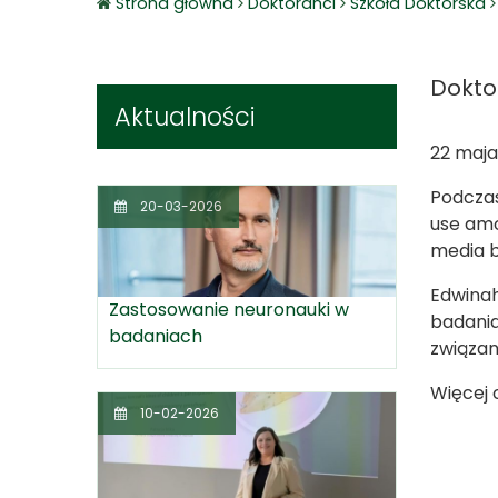
Strona główna
Doktoranci
Szkoła Doktorska
Dokto
Aktualności
22 maja
Podczas
20-03-2026
use amo
media b
Edwinah
Zastosowanie neuronauki w
badania
badaniach
związan
Więcej 
10-02-2026