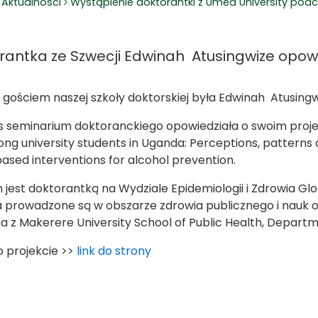
Aktualności
Wystąpienie doktorantki z Umeå University po
rantka ze Szwecji Edwinah Atusingwize opowi
 gościem naszej szkoły doktorskiej była Edwinah Atusingw
 seminarium doktoranckiego opowiedziała o swoim proje
ng university students in Uganda: Perceptions, patterns an
ased interventions for alcohol prevention.
 jest doktorantką na Wydziale Epidemiologii i Zdrowia G
 prowadzone są w obszarze zdrowia publicznego i nauk o
a z Makerere University School of Public Health, Departm
o projekcie >>
link do strony