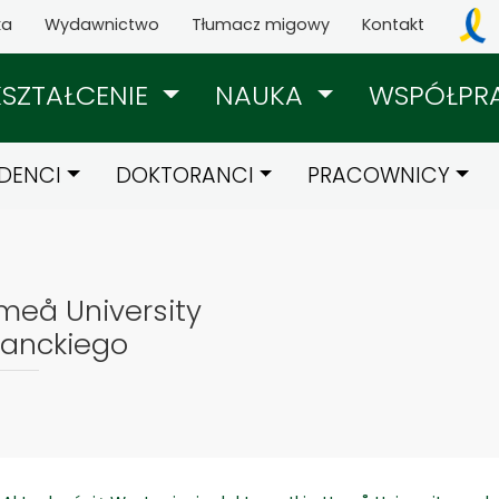
ka
Wydawnictwo
Tłumacz migowy
Kontakt
KSZTAŁCENIE
NAUKA
WSPÓŁPR
DENCI
DOKTORANCI
PRACOWNICY
meå University
ranckiego