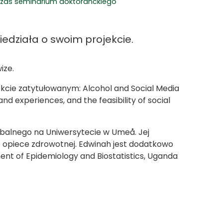
dczas seminarium doktoranckiego
edziała o swoim projekcie.
ize.
kcie zatytułowanym: Alcohol and Social Media
d experiences, and the feasibility of social
lobalnego na Uniwersytecie w Umeå. Jej
 opiece zdrowotnej. Edwinah jest dodatkowo
ent of Epidemiology and Biostatistics, Uganda