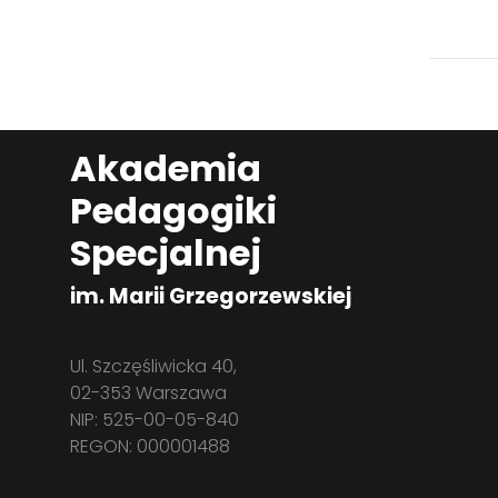
Akademia
Pedagogiki
Specjalnej
im. Marii Grzegorzewskiej
Ul. Szczęśliwicka 40,
02-353 Warszawa
NIP: 525-00-05-840
REGON: 000001488