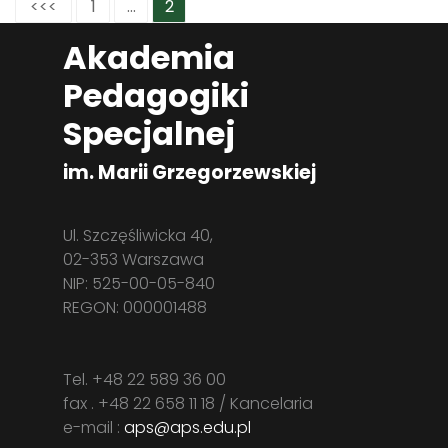
<<<
1
...
2
Akademia
Pedagogiki
Specjalnej
im. Marii Grzegorzewskiej
Ul. Szczęśliwicka 40,
02-353 Warszawa
NIP: 525-00-05-840
REGON: 000001488
Tel. +48 22 589 36 00
fax . +48 22 658 11 18 / Kancelaria
e-mail :
aps@aps.edu.pl