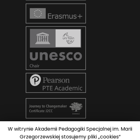
W witrynie Akademii Pedagogiki Specjalnej im. Marii
© Copyright 2026
AKADEMIA
Grzegorzewskiej stosujemy pliki „cookies”