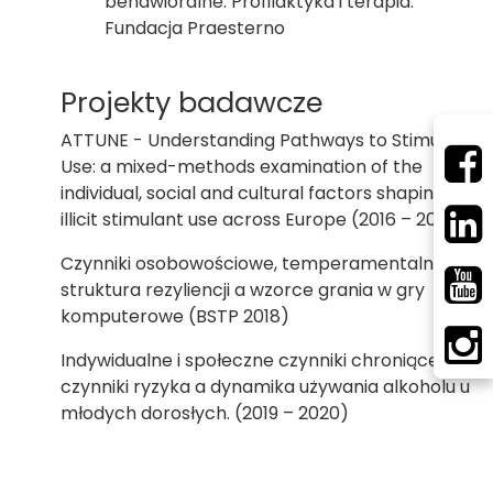
behawioralne. Profilaktyka i terapia.
Fundacja Praesterno
Projekty badawcze
ATTUNE - Understanding Pathways to Stimulant
Use: a mixed-methods examination of the
individual, social and cultural factors shaping
illicit stimulant use across Europe (2016 – 2019)
Czynniki osobowościowe, temperamentalne i
struktura rezyliencji a wzorce grania w gry
komputerowe (BSTP 2018)
Indywidualne i społeczne czynniki chroniące i
czynniki ryzyka a dynamika używania alkoholu u
młodych dorosłych. (2019 – 2020)