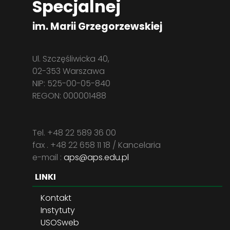
Specjalnej
im. Marii Grzegorzewskiej
Ul. Szczęśliwicka 40,
02-353 Warszawa
NIP: 525-00-05-840
REGON: 000001488
Tel. +48 22 589 36 00
fax . +48 22 658 11 18 / Kancelaria
e-mail :
aps@aps.edu.pl
LINKI
Kontakt
Instytuty
USOSweb