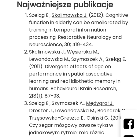
Najważniejsze publikacje
Szeląg E.,
Skolimowska J.
(2012). Cognitive
function in elderly can be ameliorated by
training in temporal information
processing. Restorative Neurology and
Neuroscience, 30; 419-434.
Skolimowska J.
, Węsierska M.,
Lewandowska M., Szymaszek A., Szeląg E.
(2011). Divergent effects of age on
performance in spatial associative
learning and real idiothetic memory in
humans. Behavioural Brain Research,
218(1), 87-93.
Szeląg E., Szymaszek A.,
Mędygrał J.
,
Dreszer J., Lewandowska M., Bednarek D.,
Trzęsowska-Greszta E., Osiński G. (2010).
Czy zegar mózgowy zawsze tyka w
jednakowym rytmie: rola różnic