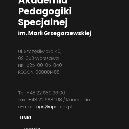
Akademia
Pedagogiki
Specjalnej
im. Marii Grzegorzewskiej
Ul. Szczęśliwicka 40,
02-353 Warszawa
NIP: 525-00-05-840
REGON: 000001488
Tel. +48 22 589 36 00
fax . +48 22 658 11 18 / Kancelaria
e-mail :
aps@aps.edu.pl
LINKI