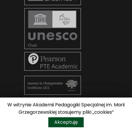
W witrynie Akademii Pedagogiki Specjalnej im. Marii
© Copyright 2026
AKADEMIA
Grzegorzewskiej stosujemy pliki „cookies”
PEDAGOGIKI SPECJALNEJ im. Marii
Do góry
Akceptuję
Grzegorzewskiej