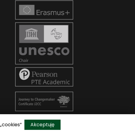
 „cookies”
Akceptuję
Do góry