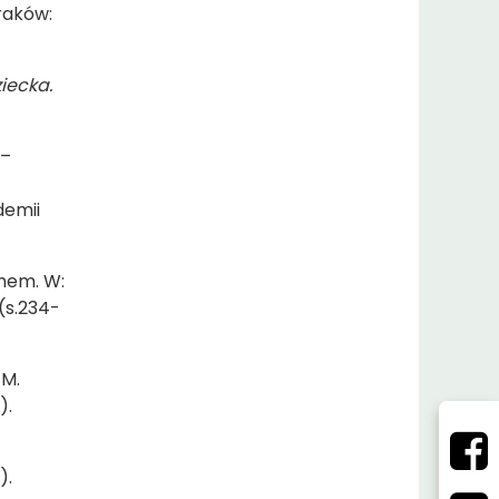
raków:
iecka.
 –
demii
zmem. W:
(s.234-
 M.
).
).