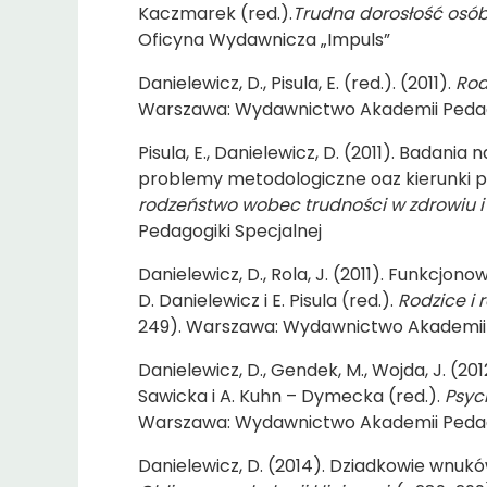
Kaczmarek (red.).
Trudna dorosłość osó
Oficyna Wydawnicza „Impuls”
Danielewicz, D., Pisula, E. (red.). (2011).
Rod
Warszawa: Wydawnictwo Akademii Pedago
Pisula, E., Danielewicz, D. (2011). Badan
problemy metodologiczne oaz kierunki posz
rodzeństwo wobec trudności w zdrowiu i
Pedagogiki Specjalnej
Danielewicz, D., Rola, J. (2011). Funkcj
D. Danielewicz i E. Pisula (red.).
Rodzice i 
249). Warszawa: Wydawnictwo Akademii 
Danielewicz, D., Gendek, M., Wojda, J. (20
Sawicka i A. Kuhn – Dymecka (red.).
Psyc
Warszawa: Wydawnictwo Akademii Pedago
Danielewicz, D. (2014). Dziadkowie wnuków