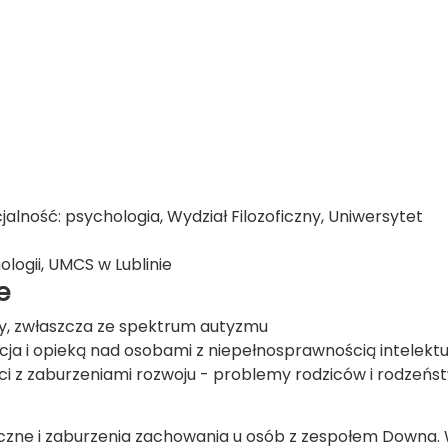
lność: psychologia, Wydział Filozoficzny, Uniwersytet
ologii, UMCS w Lublinie
e
eży, zwłaszcza ze spektrum autyzmu
cja i opieką nad osobami z niepełnosprawnością intelekt
eci z zaburzeniami rozwoju - problemy rodziców i rodzeńs
iczne i zaburzenia zachowania u osób z zespołem Downa. W