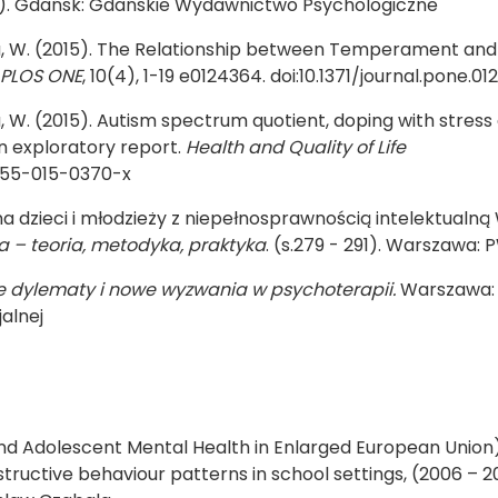
9). Gdańsk: Gdańskie Wydawnictwo Psychologiczne
isula, W. (2015). The Relationship between Temperament and
PLOS ONE
, 10(4), 1-19 e0124364. doi:10.1371/journal.pone.0
sula, W. (2015). Autism spectrum quotient, doping with stress
 an exploratory report.
Health and Quality of Life
2955-015-0370-x
a dzieci i młodzieży z niepełnosprawnością intelektualną 
 – teoria, metodyka, praktyka
. (s.279 - 291). Warszawa:
e dylematy i nowe wyzwania w psychoterapii.
Warszawa:
alnej
and Adolescent Mental Health in Enlarged European Union
tructive behaviour patterns in school settings, (2006 – 2