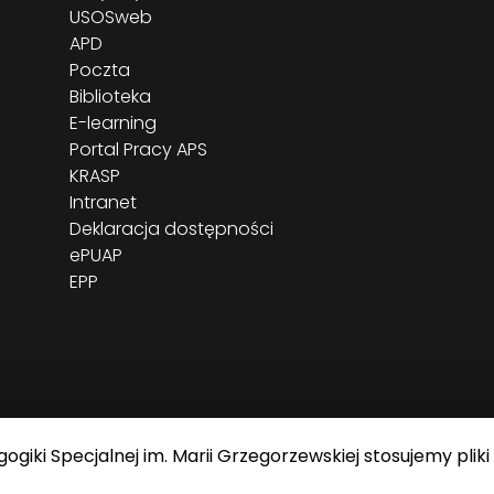
USOSweb
APD
Poczta
Biblioteka
E-learning
Portal Pracy APS
KRASP
Intranet
Deklaracja dostępności
ePUAP
EPP
giki Specjalnej im. Marii Grzegorzewskiej stosujemy pliki
J im. Marii Grzegorzewskiej