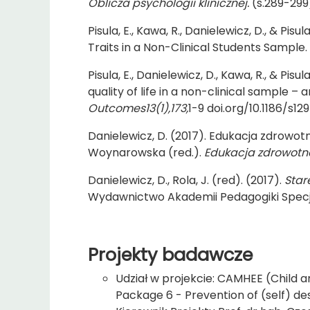
Oblicza psychologii klinicznej.
(s.289-29
Pisula, E., Kawa, R., Danielewicz, D., & P
Traits in a Non-Clinical Students Sample.
Pisula, E., Danielewicz, D., Kawa, R., & Pi
quality of life in a non-clinical sample –
Outcomes13(1),173,
1-9 doi.org/10.1186/s1
Danielewicz, D. (2017). Edukacja zdrowotn
Woynarowska (red.).
Edukacja zdrowotna
Danielewicz, D., Rola, J. (red). (2017).
Star
Wydawnictwo Akademii Pedagogiki Specj
Projekty badawcze
Udział w projekcie: CAMHEE (Child 
Package 6 - Prevention of (self) des