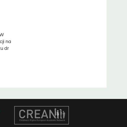
UW
ji na
tu dr