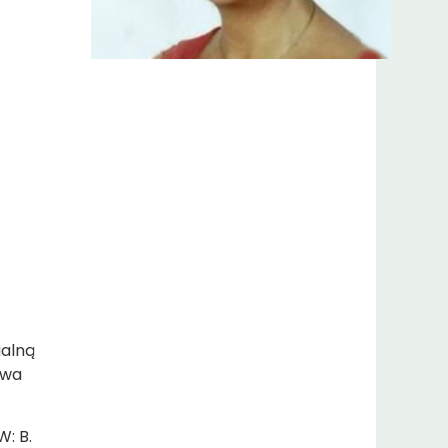
ualną
twa
: B.