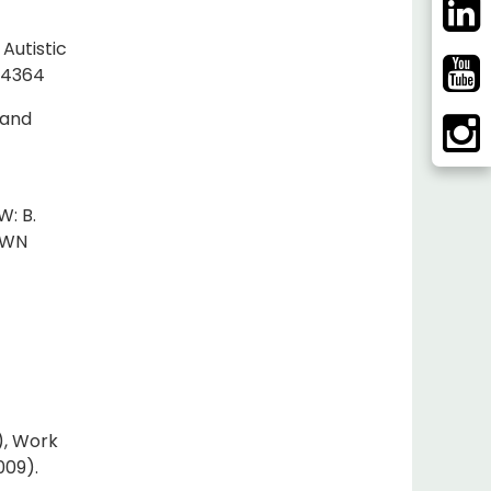
 Autistic
124364
 and
W: B.
 PWN
), Work
009).