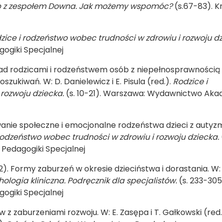
b z zespołem Downa. Jak możemy wspomóc?
(s.67-83). K
zice i rodzeństwo wobec trudności w zdrowiu i rozwoju dz
giki Specjalnej
ia nad rodzicami i rodzeństwem osób z niepełnosprawnością
ukiwań. W: D. Danielewicz i E. Pisula (red.).
Rodzice i
 rozwoju dziecka.
(s. 10-21). Warszawa: Wydawnictwo Aka
onowanie społeczne i emocjonalne rodzeństwa dzieci z auty
rodzeństwo wobec trudności w zdrowiu i rozwoju dziecka.
Pedagogiki Specjalnej
12). Formy zaburzeń w okresie dzieciństwa i dorastania. W:
hologia kliniczna. Podręcznik dla specjalistów.
(s. 233-305
giki Specjalnej
 z zaburzeniami rozwoju. W: E. Zasępa i T. Gałkowski (red.