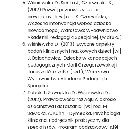
Wiśniewska D., Sińska J., Czerwińska K.,
(2012).Rozwój poznawczy dzieci
niewidomych[w:]red. K. Czerwińska,
Wczesna interwencja wobec dziecka
niewidomego., Warszawa: Wydawnictwo
Akademii Pedagogiki Specjalnej, (w druku).
Wiśniewska D., (2013). Etyczne aspekty
badań klinicznych i naukowych dzieci. [w:]
J. Bałachowicz, Dziecko w koncepcjach
pedagogicznych Marii Grzegorzewskiej i
Janusza Korczaka. (red.), Warszawa:
Wydawnictwo Akademii Pedagogiki
Specjalne.
Tabak. I., Zawadzka.D., Wiśniewska.D.,
(2012). Prawidłowości rozwoju w okresie
dzieciństwa i dorastania. [w:] red. M.
Sawicka, A. Kuhn - Dymecka, Psychologia
kliniczna. Podręcznik praktyczny dla
specjalistów. Program podstawowy, s.191-