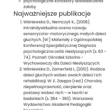
psychologiczne konteksty doświadczenia
żałoby
Najważniejsze publikacje
Wiśniewska D., Niemczyk K., (2008).
Intraindywidualna ocena rozwoju
sensoryczno-motorycznego małych dzieci
głuchych. [W:] Materiały z Ogólnopolskiej
Konferencji Specjalistycznej Diagnoza
psychologiczna osób niesłyszących (s. 63 –
74). Poznań: Ośrodek Szkolno -
Wychowawczy dla Dzieci Niesłyszących.
Wiśniewska D., Zamerfeld I., (2010). Rodzice
dzieci głuchych wobec swoich dzieci i ich
rehabilitacji. W: E. Zasępa (red.) Choroba,
niepełnosprawność, cierpienie oraz
postawy wobec nich – w teorii i w
badaniach (s. 384 – 393). Warszawa:
Wydawnictwo Akademii Pedagogiki