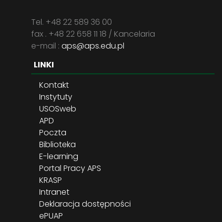
Tel. +48 22 589 36 00
fax . +48 22 658 11 18 / Kancelaria
e-mail :
aps@aps.edu.pl
LINKI
Kontakt
Instytuty
USOSweb
APD
Poczta
Biblioteka
E-learning
Portal Pracy APS
KRASP
Intranet
Deklaracja dostępności
ePUAP