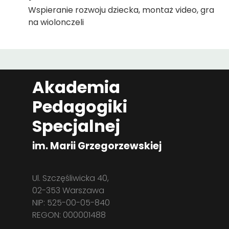
Wspieranie rozwoju dziecka, montaż video, gra
na wiolonczeli
Akademia
Pedagogiki
Specjalnej
im. Marii Grzegorzewskiej
Ul. Szczęśliwicka 40,
02-353 Warszawa
NIP: 525-00-05-840
REGON: 000001488