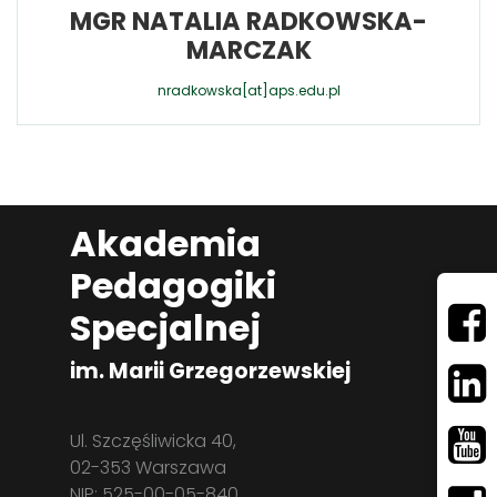
MGR NATALIA RADKOWSKA-
MARCZAK
nradkowska[at]aps.edu.pl
Akademia
Pedagogiki
Specjalnej
im. Marii Grzegorzewskiej
Ul. Szczęśliwicka 40,
02-353 Warszawa
NIP: 525-00-05-840