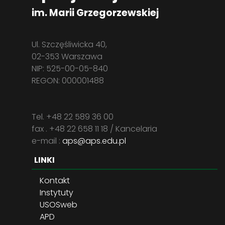
im. Marii Grzegorzewskiej
Ul. Szczęśliwicka 40,
02-353 Warszawa
NIP: 525-00-05-840
REGON: 000001488
Tel. +48 22 589 36 00
fax . +48 22 658 11 18 / Kancelaria
e-mail :
aps@aps.edu.pl
LINKI
Kontakt
Instytuty
USOSweb
APD