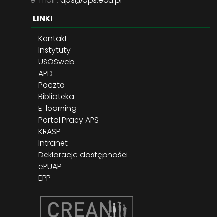
e-mail :
aps@aps.edu.pl
LINKI
Kontakt
Instytuty
USOSweb
APD
Poczta
Biblioteka
E-learning
Portal Pracy APS
KRASP
Intranet
Deklaracja dostępności
ePUAP
EPP