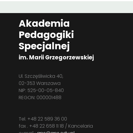
Akademia
Pedagogiki
Specjalnej
im. Marii Grzegorzewskiej
Ul. Szczęśliwicka 40,
02-353 Warszawa
NIP: 525-00-05-840
REGON: 000001488
Tel. +48 22 589 36 00
fax . +48 22 658 11 18 / Kancelaria