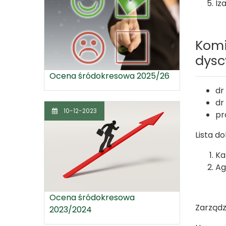
Iz
Komi
dysc
Ocena śródokresowa 2025/26
dr
dr
10-12-2023
pr
Lista d
Ka
Ag
Ocena śródokresowa
Zarządz
2023/2024