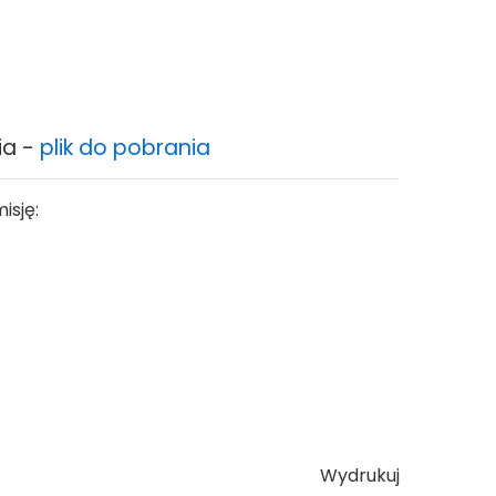
ia -
plik do pobrania
isję:
Wydrukuj