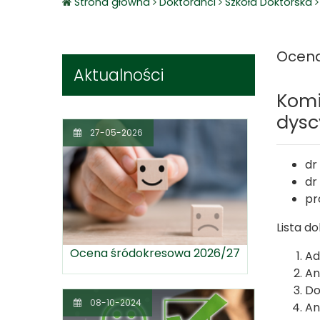
Strona główna
Doktoranci
Szkoła Doktorska
Ocena
Aktualności
Komi
dysc
27-05-2026
dr
dr
pr
Lista d
Ocena śródokresowa 2026/27
Ad
An
Do
08-10-2024
An