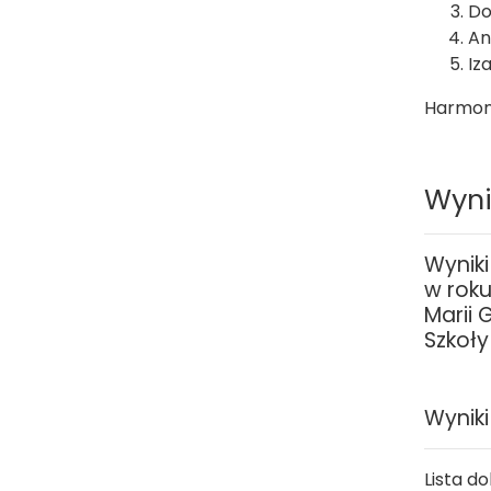
Do
An
Iz
Harmon
Wyni
Wynik
w roku
Marii 
Szkoły
Wyniki
Lista d