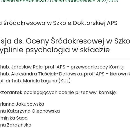
Ocena śródokresowa
Ocena śródokresowa 2022/2023
 śródokresowa w Szkole Doktorskiej APS
sja ds. Oceny Śródokresowej w Szko
yplinie psychologia w składzie
 hab. Jarosław Rola, prof. APS – przewodniczący Komisji
 hab. Aleksandra Tłuściak-Deliowska, prof. APS – kierowni
of. dr hab. Mariola Łaguna (KUL)
oktorantek podlegających ocenie przez ww. komisję:
rianna Jakubowska
na Katarzyna Olechowska
minika Saad
na Zarazińska