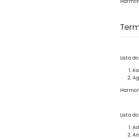
Harmon
Term
Lista d
Ka
Ag
Harmo
Lista d
Ad
An