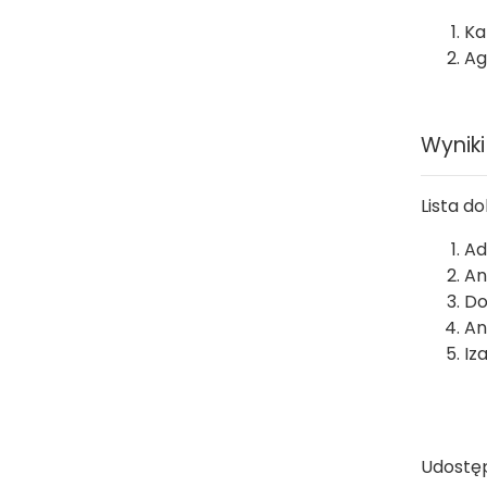
Ka
Ag
Wyniki
Lista d
Ad
An
Do
An
Iz
Udostęp