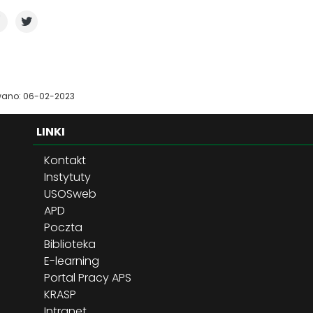
wano: 06-02-2023
LINKI
Kontakt
Instytuty
USOSweb
APD
Poczta
Biblioteka
E-learning
Portal Pracy APS
KRASP
Intranet