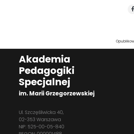
Opubliko
Akademia
Pedagogiki
Specjalnej
im. Marii Grzegorzewskiej
Ul. Szczęśliwicka 40,
02-353 Warszawa
NIP: 525-00-05-840
REGON: 000001488